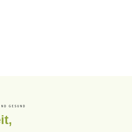
 UND GESUND
t,