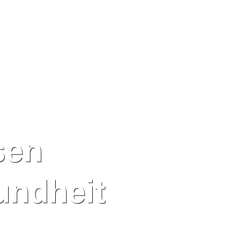
sen
undheit